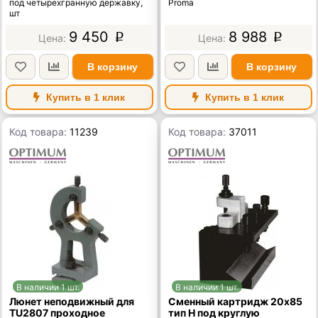
под четырехгранную державку,
Proma
шт
9 450
8 988
p
p
В корзину
В корзину
Купить в 1 клик
Купить в 1 клик
Код товара:
11239
Код товара:
37011
В наличии 1 шт.
В наличии 1 шт.
Люнет неподвижный для
Сменный картридж 20х85
TU2807 проходное
тип H под круглую