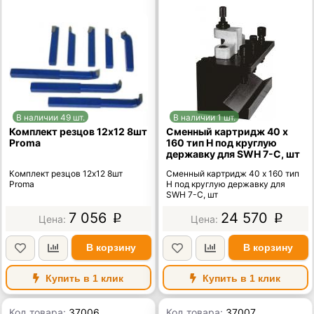
В наличии 49 шт.
В наличии 1 шт.
Комплект резцов 12х12 8шт
Сменный картридж 40 х
Proma
160 тип H под круглую
державку для SWH 7-С, шт
Комплект резцов 12х12 8шт
Сменный картридж 40 х 160 тип
Proma
H под круглую державку для
SWH 7-С, шт
7 056
24 570
p
p
В корзину
В корзину
Купить в 1 клик
Купить в 1 клик
Код товара:
37006
Код товара:
37007