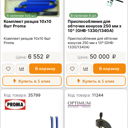
В наличии 105 шт.
В наличии 4 шт.
Комплект резцов 10х10
Приспособление для
6шт Proma
обточки конусов 250 мм х
10º (GHB-1330/1340A)
Комплект резцов 10х10 6шт
Приспособление для обточки
Proma
конусов 250 мм х 10º (GHB-
1330/1340A)
6 552
50 000
p
p
В корзину
В корзину
Купить в 1 клик
Купить в 1 клик
Код товара:
35799
Код товара:
11244