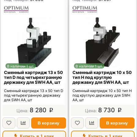
В наличии 1 шт.
В наличии 1 шт.
Сменный картридж 13 х 50
Сменный картридж 10 х 50
тип D под четырехгранную
тип H под круглую
державку для SWH AА, шт
державку для SWH AA, шт
Сменный картридж 13 х 50 тип D
Сменный картридж 10 х 50 тип H
под четырехгранную державку
под круглую державку для SWH
для SWH AА, шт
AA, шт
8 280
8 730
p
p
В корзину
В корзину
Купить в 1 клик
Купить в 1 клик