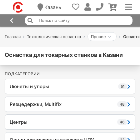
Казань
Главная
Технологическая оснастка
Прочее
Оснастк
Оснастка для токарных станков в Казани
ПОДКАТЕГОРИИ
Люнеты и упоры
51
Резцедержки, Multifix
48
Центры
46
Опции для токарных станков с ЧПУ
23