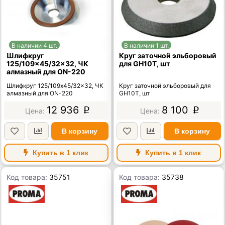
В наличии 4 шт.
В наличии 1 шт.
Шлифкруг
Круг заточной эльборовый
125/109x45/32x32, ЧК
для GH10T, шт
алмазный для ON-220
Шлифкруг 125/109x45/32x32, ЧК
Круг заточной эльборовый для
алмазный для ON-220
GH10T, шт
12 936
8 100
p
p
В корзину
В корзину
Купить в 1 клик
Купить в 1 клик
Код товара:
35751
Код товара:
35738