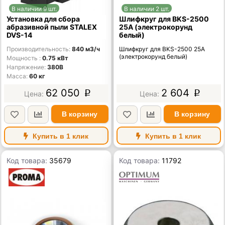
В наличии 9 шт.
В наличии 2 шт.
Установка для сбора
Шлифкруг для BKS-2500
абразивной пыли STALEX
25A (электрокорунд
DVS-14
белый)
Производительность
840 м3/ч
Шлифкруг для BKS-2500 25A
(электрокорунд белый)
Мощность
0.75 кВт
Напряжение
380В
Масса
60 кг
62 050
2 604
p
p
В корзину
В корзину
Купить в 1 клик
Купить в 1 клик
Код товара:
35679
Код товара:
11792