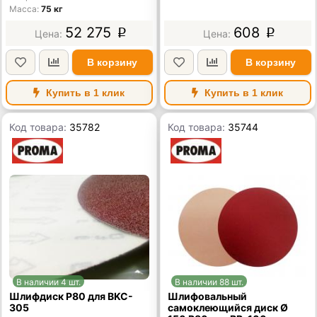
Масса
75 кг
52 275
608
p
p
В корзину
В корзину
Купить в 1 клик
Купить в 1 клик
Код товара:
35782
Код товара:
35744
В наличии 4 шт.
В наличии 88 шт.
Шлифдиск Р80 для BKC-
Шлифовальный
305
самоклеющийся диск Ø