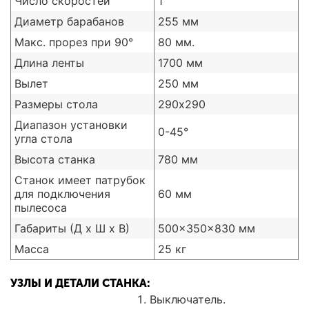
Число скоростей
1
Диаметр барабанов
255 мм
Макс. прорез при 90°
80 мм.
Длина ленты
1700 мм
Вылет
250 мм
Размеры стола
290х290
Диапазон установки
0-45°
угла стола
Высота станка
780 мм
Станок имеет патрубок
для подключения
60 мм
пылесоса
Габариты (Д х Ш х В)
500×350×830 мм
Масса
25 кг
УЗЛЫ И ДЕТАЛИ СТАНКА:
Выключатель.