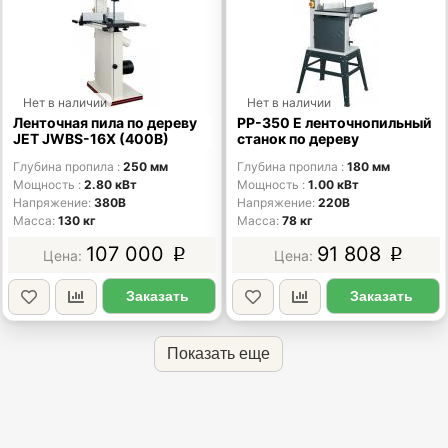
Нет в наличии
Нет в наличии
Ленточная пила по дереву
PP-350 E ленточнопильный
JET JWBS-16X (400В)
станок по дереву
Глубина пропила
250 мм
Глубина пропила
180 мм
Мощность
2.80 кВт
Мощность
1.00 кВт
Напряжение
380В
Напряжение
220В
Масса
130 кг
Масса
78 кг
107 000
91 808
p
p
Заказать
Заказать
Показать еще