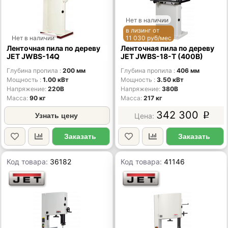
Нет в наличии
в лизинг от
Нет в наличии
11 030 руб/мес
Ленточная пила по дереву
Ленточная пила по дереву
JET JWBS-14Q
JET JWBS-18-T (400В)
Глубина пропила
200 мм
Глубина пропила
406 мм
Мощность
1.00 кВт
Мощность
3.50 кВт
Напряжение
220В
Напряжение
380В
Масса
90 кг
Масса
217 кг
342 300
Узнать цену
p
Заказать
Заказать
Код товара:
36182
Код товара:
41146