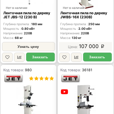
Нет в наличии
Нет в наличии
Ленточная пила по дереву
Ленточная пила по дереву
JET JBS-12 (230 В)
JWBS-16X (230В)
Глубина пропила
180 мм
Глубина пропила
250 мм
Мощность
0.80 кВт
Мощность
2.00 кВт
Напряжение
220В
Напряжение
220В
Масса
68 кг
Масса
130 кг
107 000
Узнать цену
p
Заказать
Заказать
Код товара:
980
Код товара:
36181