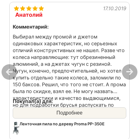
17.10.2019
Анатолий
Комментарий:
Выбирал между промой и джетом
одинаковых характеристик, но серьезных
отличий конструктивных не нашел. Разве что
колеса направляющие: тут обрезиненный
алюминий, а на джетах чугун с резиной.
Чугун, конечно, предпочтительней, но хотел
купить отдельно такие колеса, заломили по
150 баксов. Решил, что того не стоит. А прома
была по скидке, взял ее. Не могу назвать
характеристики и качество выдающимися,
Покупал(а) для:
но для подработки брусья распускать по
Малого бизнеса.
вечерам мне более чем хватает.
Подробнее
Ленточная пила по дереву Proma PP-350E