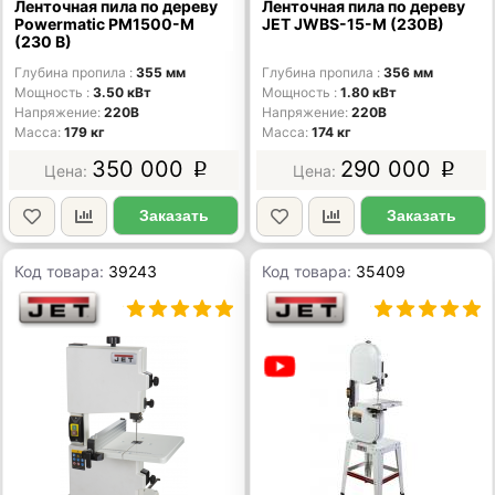
Ленточная пила по дереву
Ленточная пила по дереву
Powermatic PM1500-M
JET JWBS-15-M (230В)
(230 В)
Глубина пропила
355 мм
Глубина пропила
356 мм
Мощность
3.50 кВт
Мощность
1.80 кВт
Напряжение
220В
Напряжение
220В
Масса
179 кг
Масса
174 кг
350 000
290 000
p
p
Заказать
Заказать
Код товара:
39243
Код товара:
35409