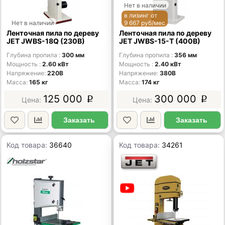
Нет в наличии
в лизинг от
Нет в наличии
9 667 руб/мес
Ленточная пила по дереву
Ленточная пила по дереву
JET JWBS-18Q (230В)
JET JWBS-15-T (400В)
Глубина пропила
300 мм
Глубина пропила
356 мм
Мощность
2.60 кВт
Мощность
2.40 кВт
Напряжение
220В
Напряжение
380В
Масса
165 кг
Масса
174 кг
125 000
300 000
p
p
Заказать
Заказать
Код товара:
36640
Код товара:
34261