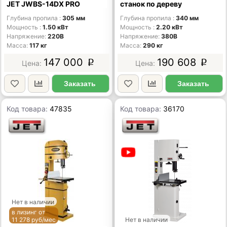
JET JWBS-14DX PRO
станок по дереву
Глубина пропила
305 мм
Глубина пропила
340 мм
Мощность
1.50 кВт
Мощность
2.20 кВт
Напряжение
220В
Напряжение
380В
Масса
117 кг
Масса
290 кг
147 000
190 608
p
p
Заказать
Заказать
Код товара:
47835
Код товара:
36170
Нет в наличии
в лизинг от
11 278 руб/мес
Нет в наличии