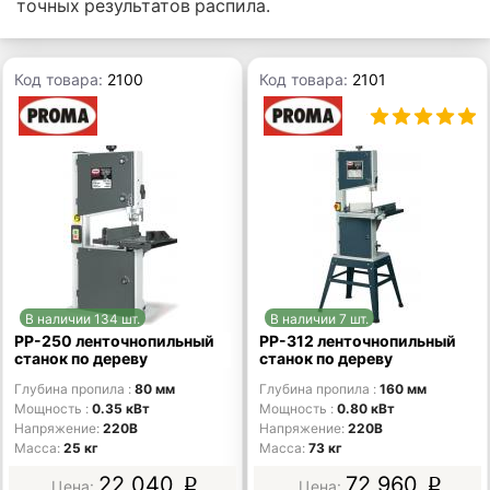
точных результатов распила.
Код товара:
2100
Код товара:
2101
В наличии 134 шт.
В наличии 7 шт.
PP-250 ленточнопильный
PP-312 ленточнопильный
станок по дереву
станок по дереву
Глубина пропила
80 мм
Глубина пропила
160 мм
Мощность
0.35 кВт
Мощность
0.80 кВт
Напряжение
220В
Напряжение
220В
Масса
25 кг
Масса
73 кг
22 040
72 960
p
p