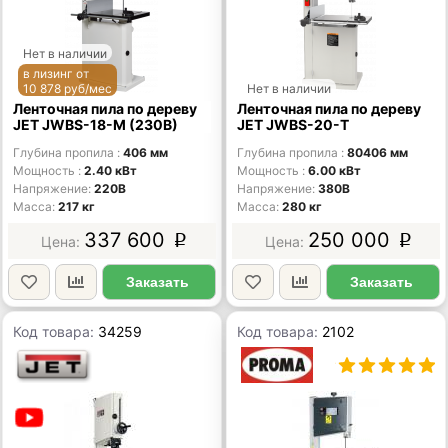
Нет в наличии
в лизинг от
10 878 руб/мес
Нет в наличии
Ленточная пила по дереву
Ленточная пила по дереву
JET JWBS-18-M (230В)
JET JWBS-20-T
Глубина пропила
406 мм
Глубина пропила
80406 мм
Мощность
2.40 кВт
Мощность
6.00 кВт
Напряжение
220В
Напряжение
380В
Масса
217 кг
Масса
280 кг
337 600
250 000
p
p
Заказать
Заказать
Код товара:
34259
Код товара:
2102