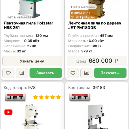
Нет в наличии
в лизинг от
Нет в наличии
21 911 руб/мес
Ленточная пила Holzstar
Ленточная пила по дереву
HBS 251
JET PM1800B
Глубина пропила
120 мм
Глубина пропила
457 мм
Мощность
0.35 кВт
Мощность
6.00 кВт
Напряжение
220В
Напряжение
380В
Масса
32 кг
Масса
379 кг
680 000
Узнать цену
p
Заказать
Заказать
Код товара:
978
Код товара:
36183