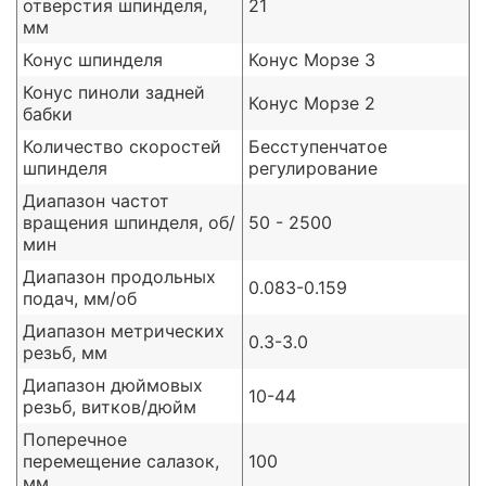
отверстия шпинделя,
21
мм
Конус шпинделя
Конус Морзе 3
Конус пиноли задней
Конус Морзе 2
бабки
Количество скоростей
Бесступенчатое
шпинделя
регулирование
Диапазон частот
вращения шпинделя, об/
50 - 2500
мин
Диапазон продольных
0.083-0.159
подач, мм/об
Диапазон метрических
0.3-3.0
резьб, мм
Диапазон дюймовых
10-44
резьб, витков/дюйм
Поперечное
перемещение салазок,
100
мм