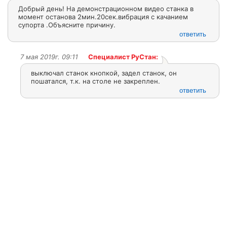
Добрый день! На демонстрационном видео станка в
момент останова 2мин.20сек.вибрация с качанием
супорта .Объясните причину.
ответить
7 мая 2019г. 09:11
Специалист РуСтан:
выключал станок кнопкой, задел станок, он
пошатался, т.к. на столе не закреплен.
ответить