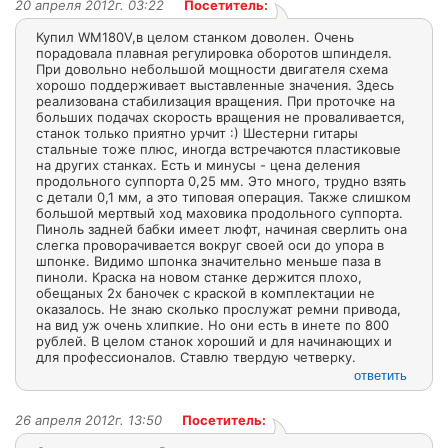
20 апреля 2012г. 03:22
Посетитель:
Купил WM180V,в целом станком доволен. Очень
порадовала плавная регулировка оборотов шпинделя.
При довольно небольшой мощности двигателя схема
хорошо поддерживает выставленные значения. Здесь
реализована стабилизация вращения. При проточке на
больших подачах скорость вращения не проваливается,
станок только приятно урчит :) Шестерни гитары
стальные тоже плюс, иногда встречаются пластиковые
на других станках. Есть и минусы - цена деления
продольного суппорта 0,25 мм. Это много, трудно взять
с детали 0,1 мм, а это типовая операция. Также слишком
большой мертвый ход маховика продольного суппорта.
Пиноль задней бабки имеет люфт, начиная сверлить она
слегка проворачивается вокруг своей оси до упора в
шпонке. Видимо шпонка значительно меньше паза в
пиноли. Краска на новом станке держится плохо,
обещаных 2х баночек с краской в комплектации не
оказалось. Не знаю сколько прослужат ремни привода,
на вид уж очень хлипкие. Но они есть в инете по 800
рублей. В целом станок хороший и для начинающих и
для профессионалов. Ставлю твердую четверку.
ответить
26 апреля 2012г. 13:50
Посетитель: