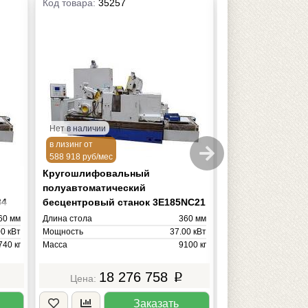
Код товара:
35257
Код товара:
3525
Нет в наличии
Нет в наличии
в лизинг от
в лизинг от
588 918 руб/мес
503 601 руб/мес
Кругошлифовальный
Кругошлифова
полуавтоматический
полуавтоматич
84
бесцентровый станок 3Е185NC21
бесцентровый с
NC22 (пк Siemen
60 мм
Длина стола
360 мм
Длина стола
00 кВт
Мощность
37.00 кВт
Мощность
740 кг
Масса
9100 кг
Масса
18 276 758
15 
p
Заказать