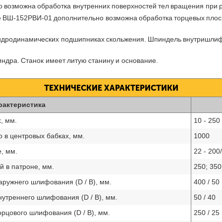
 возможна обработка внутренних поверхностей тел вращения при 
 ВШ-152РВИ-01 дополнительно возможна обработка торцевых плоск
идродинамических подшипниках скольжения. Шпиндель внутришлиф
ндра. Станок имеет литую станину и основание.
ТЕХНИЧЕСКИЕ ХАРАКТЕРИСТИКИ
рактеристика
, мм.
10 - 250
 в центровых бабках, мм.
1000
, мм.
22 - 200
й в патроне, мм.
250; 35
аружнего шлифования (D / B), мм.
400 / 50
утреннего шлифования (D / B), мм.
50 / 40
рцового шлифования (D / B), мм.
250 / 25