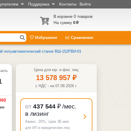
купателям
Поддержка
Контакты
Войти
В корзине 0 товаров
На сумму
0
p
Избранное
Сравнение
й полуавтоматический станок ВШ-152РВИ-01
Цена для юр. и физ. лиц
чать
13 578 957
₽
1
с НДС - на 07.08.2026 г.
502
от
437 544
₽
/мес.
чии
в лизинг
Аванс:
20%
, срок
36
мес.
для ИП и юридических лиц