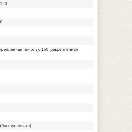
/120
80
акрепленная пиноль); 160 (закрепленная
 (бесступенчато)