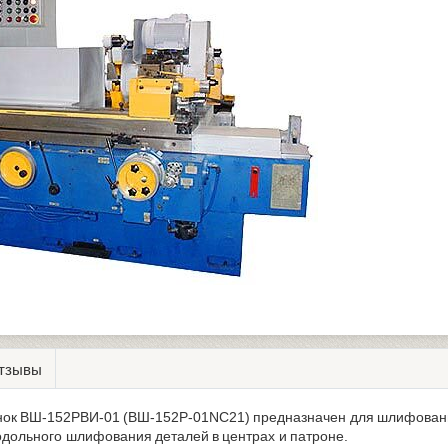
тзывы
нок ВШ-152РВИ-01 (ВШ-152Р-01NC21) предназначен для шлифовани
одольного шлифования деталей в центрах и патроне.