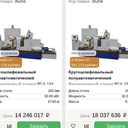
товара:
35255
Код товара:
35256
 в наличии
Нет в наличии
изинг от
в лизинг от
 038 руб/мес
581 213 руб/мес
гошлифовальный
Кругошлифовальный
уавтоматический
полуавтоматический
центровый станок ВСА-184
бесцентровый станок ВСА-1
 (пк Siemens)
NC32 (пк Mitsubishi)
а стола
260 мм
Длина стола
2
ость
30.00 кВт
Мощность
30.
а
6740 кг
Масса
6
14 246 017
18 037 636
p
p
Заказать
Заказать