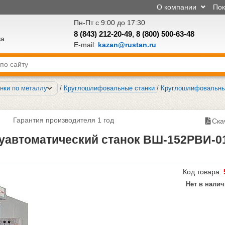
О компании
По
Пн-Пт с 9:00 до 17:30
8 (843) 212-20-49
,
8 (800) 500-63-48
ва
E-mail:
kazan@rustan.ru
нки по металлу
/
Круглошлифовальные станки
/
Круглошлифовальны
Гарантия производителя 1 год
Ска
автоматический станок ВШ-152РВИ-0
Код товара:
Нет в нали