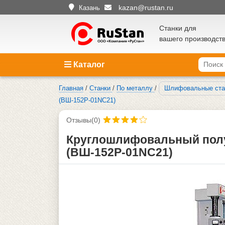
kazan@rustan.ru
Казань
Станки для
вашего производст
Каталог
Главная
/
Станки
/
По металлу
/
Шлифовальные ста
(ВШ-152Р-01NC21)
Отзывы(0)
Круглошлифовальный полу
(ВШ-152Р-01NC21)