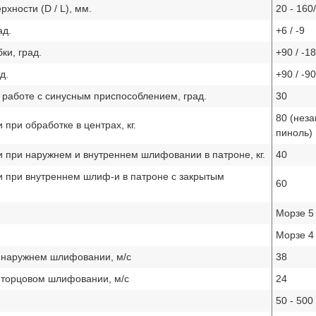
хности (D / L), мм.
20 - 160
ад.
+6 / -9
и, град.
+90 / -1
д.
+90 / -90
 работе с синусным приспособлением, град.
30
80 (нез
при обработке в центрах, кг.
пиноль)
 при наружнем и внутреннем шлифовании в патроне, кг.
40
и при внутреннем шлиф-и в патроне с закрытым
60
Морзе 5
Морзе 4
 наружнем шлифовании, м/с
38
 торцовом шлифовании, м/с
24
50 - 500