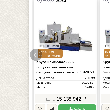
Код товара:
35254
Код 
Нет в наличии
Нет
в лизинг от
в л
487 810 руб/мес
459
ьный
Кругошлифовальный
Кру
ский
полуавтоматический
пол
анок BCA-184
бесцентровый станок 3Е184NC21
бес
s)
NC22
495 мм
Длина стола
260 мм
Длин
63.36 кВт
Мощность
30.00 кВт
Мощн
Масса
6740 кг
Масс
702 146
15 138 942
p
p
Заказать
Заказать