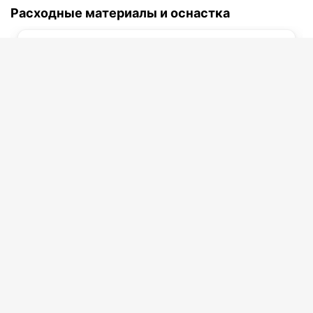
Расходные материалы и оснастка
Код товара:
11766
Нет в наличии
Пылеотсос AS 1400
Производительность
840 м3/ч
Мощность
0.37 кВт
Масса
58 кг
47 908
p
Заказать