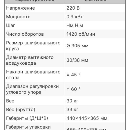
Напряжение
220 В
Мощность
0.9 кВт
Шаг
Нм H·м
Число оборотов
1420 об/мин
Размер шлифовального
Ø 305 мм
круга
Диаметр вытяжного
30/38 мм
воздуховода
Наклон шлифовального
± 45 °
стола
Диапазон регулировки
± 60 °
углового упора
Вес
30 кг
Вес (брутто)
33 кг
Габариты (Д*Ш*В)
440x445x365 мм
Габариты упаковки
455х400х385 мм