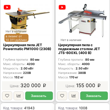
Нет в наличии
в лизинг от
10 311 руб/мес
Нет в наличии
Циркулярная пила JET
Циркулярная пила с
Powermatic PM1000 (230В)
подвижным столом JET
JTS-600XL (400 В)
Глубина пропила
80 мм
Глубина пропила
80 мм
Макс. обороты
4200
Макс. обороты
4000
Мощность
2.00 кВт
Мощность
2.50 кВт
Напряжение
220В
Напряжение
380В
Масса
152 кг
Масса
170 кг
320 000
155 000
p
p
Заказать
Заказать
Код товара:
41943
Код товара:
1008