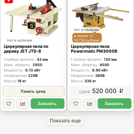
Нет в наличии
в лизинг от
Нет в наличии
16 756 руб/мес
Циркулярная пила по
Циркулярная пила
дереву JET JTS-8
Powermatic PM3000B
Глубина пропила
43 мм
Глубина пропила
130 мм
Макс. обороты
2950
Макс. обороты
4500
Мощность
0.72 кВт
Мощность
6.90 кВт
Напряжение
220В
Напряжение
380В
Масса
16 кг
Масса
336 кг
520 000
Узнать цену
p
Заказать
Заказать
Показать еще