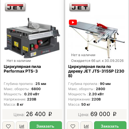
Нет в наличии
Нет в наличии
Ожидается 66 шт. к 30.09.2026
Циркулярная пила
Циркулярная пила по
Performax PTS-3
дереву JET JTS-315SP (230
В)
Глубина пропила
25 мм
Глубина пропила
90 мм
Макс. обороты
6800
Макс. обороты
2800
Мощность
0.20 кВт
Мощность
2.20 кВт
Напряжение
220В
Напряжение
220В
Масса
8 кг
Масса
50 кг
26 400
69 000
p
p
Заказать
Заказать