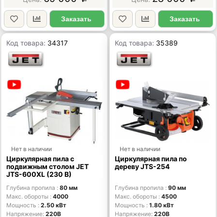
Заказать
Заказать
Код товара:
34317
Код товара:
35389
Нет в наличии
Нет в наличии
Циркулярная пила с
Циркулярная пила по
подвижным столом JET
дереву JTS-254
JTS-600XL (230 В)
Глубина пропила
80 мм
Глубина пропила
90 мм
Макс. обороты
4000
Макс. обороты
4500
Мощность
2.50 кВт
Мощность
1.80 кВт
Напряжение
220В
Напряжение
220В