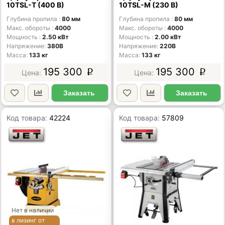
10TSL-T (400 В)
10TSL-M (230 В)
Глубина пропила
80 мм
Глубина пропила
80 мм
Макс. обороты
4000
Макс. обороты
4000
Мощность
2.50 кВт
Мощность
2.00 кВт
Напряжение
380В
Напряжение
220В
Масса
133 кг
Масса
133 кг
195 300
195 300
p
p
Заказать
Заказать
Код товара:
42224
Код товара:
57809
Нет в наличии
в лизинг от