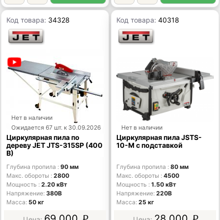
Код товара:
34328
Код товара:
40318
Нет в наличии
Ожидается 67 шт. к 30.09.2026
Нет в наличии
Циркулярная пила по
Циркулярная пила JSTS-
дереву JET JTS-315SP (400
10-M с подставкой
В)
Глубина пропила
90 мм
Глубина пропила
80 мм
Макс. обороты
2800
Макс. обороты
4500
Мощность
2.20 кВт
Мощность
1.50 кВт
Напряжение
380В
Напряжение
220В
Масса
50 кг
Масса
25 кг
69 000
28 000
p
p