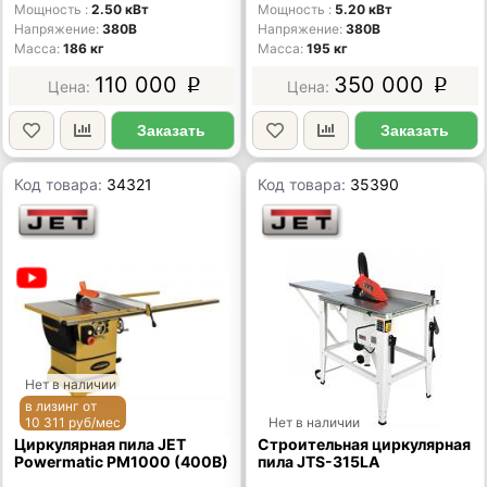
Мощность
2.50 кВт
Мощность
5.20 кВт
Напряжение
380В
Напряжение
380В
Масса
186 кг
Масса
195 кг
110 000
350 000
p
p
Заказать
Заказать
Код товара:
34321
Код товара:
35390
Нет в наличии
в лизинг от
10 311 руб/мес
Нет в наличии
Циркулярная пила JET
Строительная циркулярная
Powermatic PM1000 (400В)
пила JTS-315LA