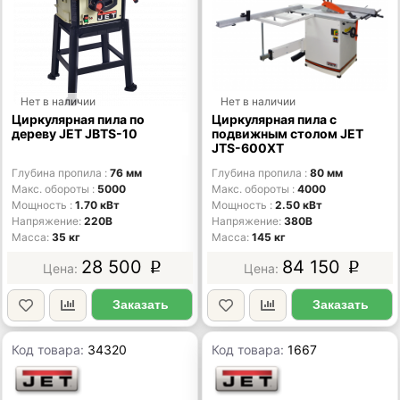
Нет в наличии
Нет в наличии
Циркулярная пила по
Циркулярная пила с
дереву JET JBTS-10
подвижным столом JET
JTS-600XT
Глубина пропила
76 мм
Глубина пропила
80 мм
Макс. обороты
5000
Макс. обороты
4000
Мощность
1.70 кВт
Мощность
2.50 кВт
Напряжение
220В
Напряжение
380В
Масса
35 кг
Масса
145 кг
28 500
84 150
p
p
Заказать
Заказать
Код товара:
34320
Код товара:
1667