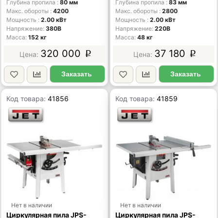
Глубина пропила
80 мм
Глубина пропила
83 мм
Макс. обороты
4200
Макс. обороты
2800
Мощность
2.00 кВт
Мощность
2.00 кВт
Напряжение
380В
Напряжение
220В
Масса
152 кг
Масса
48 кг
320 000
37 180
p
p
Заказать
Заказать
Код товара:
41856
Код товара:
41859
Нет в наличии
Нет в наличии
Циркулярная пила JPS-
Циркулярная пила JPS-