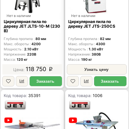
Нет в наличии
Нет в наличии
Циркулярная пила по
Циркулярная пила по
дереву JET JLTS-10-M (230
дереву JET JTS-250CS
В)
Глубина пропила
80 мм
Глубина пропила
82 мм
Макс. обороты
4200
Макс. обороты
4300
Мощность
2.10 кВт
Мощность
1.30 кВт
Напряжение
220В
Напряжение
380В
Масса
120 кг
Масса
190 кг
118 750
p
Узнать цену
Заказать
Заказать
Код товара:
35391
Код товара:
1006