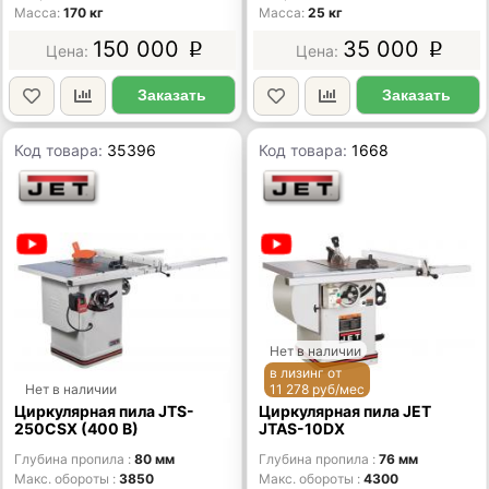
Масса
170 кг
Масса
25 кг
150 000
35 000
p
p
Заказать
Заказать
Код товара:
35396
Код товара:
1668
Нет в наличии
в лизинг от
Нет в наличии
11 278 руб/мес
Циркулярная пила JTS-
Циркулярная пила JET
250CSX (400 В)
JTAS-10DX
Глубина пропила
80 мм
Глубина пропила
76 мм
Макс. обороты
3850
Макс. обороты
4300