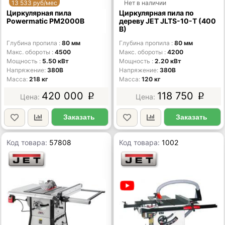
13 533 руб/мес
Нет в наличии
Циркулярная пила
Циркулярная пила по
Powermatic PM2000B
дереву JET JLTS-10-T (400
В)
Глубина пропила
80 мм
Глубина пропила
80 мм
Макс. обороты
4500
Макс. обороты
4200
Мощность
5.50 кВт
Мощность
2.20 кВт
Напряжение
380В
Напряжение
380В
Масса
218 кг
Масса
120 кг
420 000
118 750
p
p
Заказать
Заказать
Код товара:
57808
Код товара:
1002